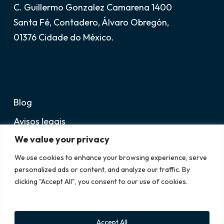
C. Guillermo Gonzalez Camarena 1400
Santa Fé, Contadero, Álvaro Obregón,
01376 Cidade do México.
Blog
Avisos legais
We value your privacy
Suporte
We use cookies to enhance your browsing experience, serve
personalized ads or content, and analyze our traffic. By
clicking "Accept All", you consent to our use of cookies.
Accept All