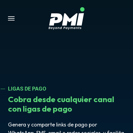
Ir
al
Menú
contenido
principal
LIGAS DE PAGO
Cobra desde cualquier canal
con ligas de pago
Genera y comparte links de pago por
WhatsApp, SMS, email o redes sociales, y facilita