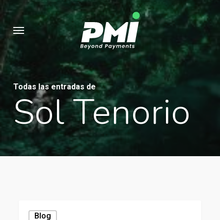
Ir
al
Menú
contenido
principal
Todas las entradas de
Sol Tenorio
Blog