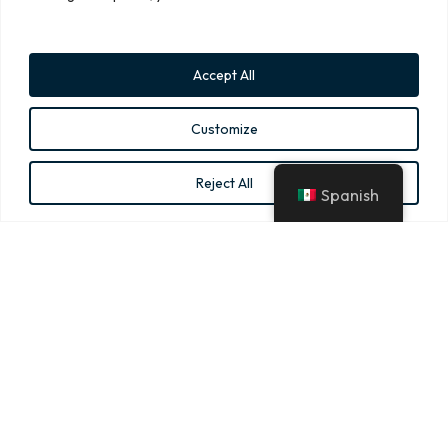
Certificados:
Accept All
Customize
Miembro activo en:
Reject All
Spanish
info@pmi.tech
C. Guillermo Gonzalez Camarena 1400