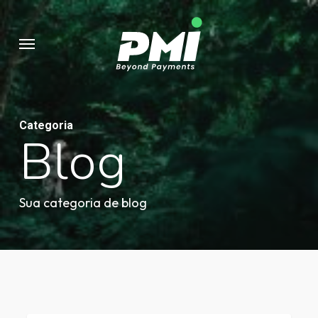
Pular
para
Menu
o
conteúdo
principal
Categoria
Blog
Sua categoria de blog